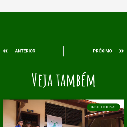
Prev
N
ANTERIOR
PRÓXIMO
Veja também
INSTITUCIONAL