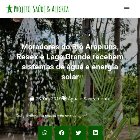
Ir
Men
para
princ
o
conteúdo
Saúde Comunitária
Moradores do Rio Arapiuns,
Resex e Lago Grande recebem
sistemas de água e energia
solar
23/06/2019
Água e Saneamento
Compartilhe essa notícia com seus amigos!