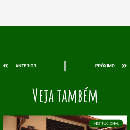
Prev
N
ANTERIOR
PRÓXIMO
Veja também
INSTITUCIONAL