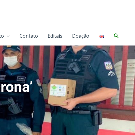
Pesqui
co
Contato
Editais
Doação
rona’