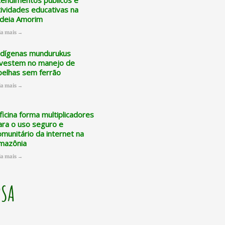
tendimentos públicos e
tividades educativas na
ldeia Amorim
ia mais →
ndígenas mundurukus
nvestem no manejo de
belhas sem ferrão
ia mais →
ficina forma multiplicadores
ara o uso seguro e
omunitário da internet na
mazônia
ia mais →
PSA