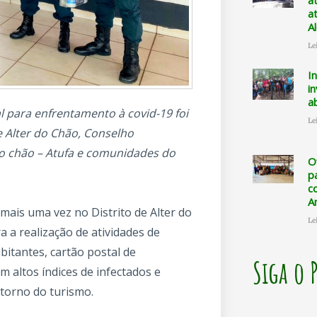
a
a
A
Le
I
i
a
al para enfrentamento à covid-19 foi
Le
de Alter do Chão, Conselho
do chão – Atufa e comunidades do
O
p
c
A
mais uma vez no Distrito de Alter do
Le
a a realização de atividades de
bitantes, cartão postal de
Siga o 
 altos índices de infectados e
torno do turismo.