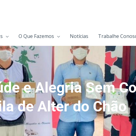
s
O Que Fazemos
Notícias
Trabalhe Conos
e e Alegria Sem Co
la de Alter do Chão