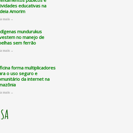
tendimentos públicos e
tividades educativas na
ldeia Amorim
ia mais →
ndígenas mundurukus
nvestem no manejo de
belhas sem ferrão
ia mais →
ficina forma multiplicadores
ara o uso seguro e
omunitário da internet na
mazônia
ia mais →
PSA