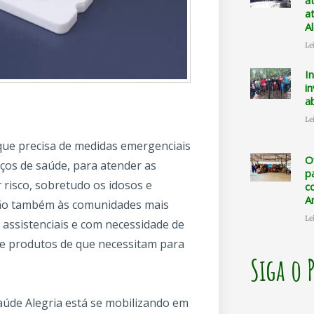
a
a
A
Le
I
i
a
Le
que precisa de medidas emergenciais
O
ços de saúde, para atender as
p
 risco, sobretudo os idosos e
c
A
nção também às comunidades mais
Le
 assistenciais e com necessidade de
 e produtos de que necessitam para
Siga o 
aúde Alegria está se mobilizando em