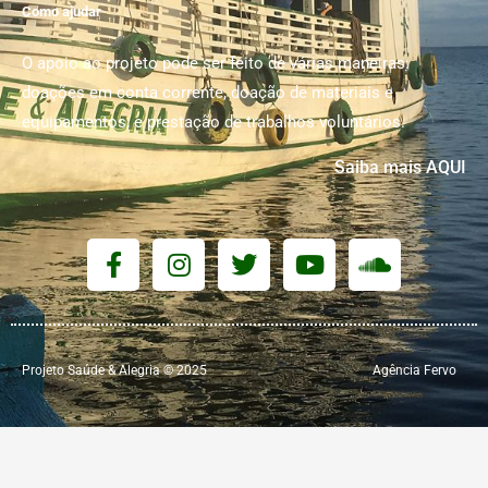
Como ajudar
O apoio ao projeto pode ser feito de várias maneiras:
doações em conta corrente, doação de materiais e
equipamentos; e prestação de trabalhos voluntários.
Saiba mais AQUI
F
I
T
Y
S
a
n
w
o
o
c
s
i
u
u
e
t
t
t
n
b
a
t
u
d
Projeto Saúde & Alegria © 2025
o
g
e
b
Agência Fervo
c
o
r
r
e
l
k
a
o
-
m
u
f
d