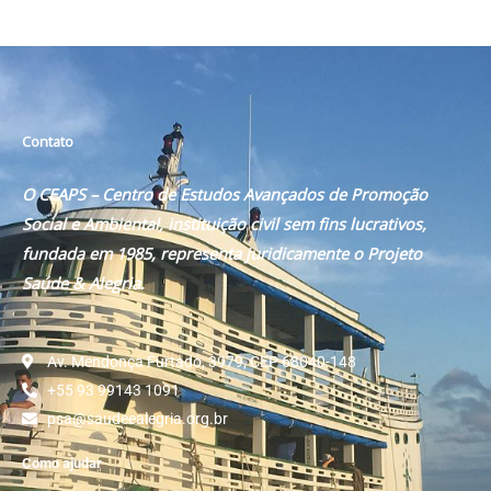
Contato
O CEAPS – Centro de Estudos Avançados de Promoção
Social e Ambiental, instituição civil sem fins lucrativos,
fundada em 1985, representa juridicamente o Projeto
Saúde & Alegria.
Av. Mendonça Furtado, 3979, CEP 68040-148
+55 93 99143 1091
psa@saudeealegria.org.br
Como ajudar