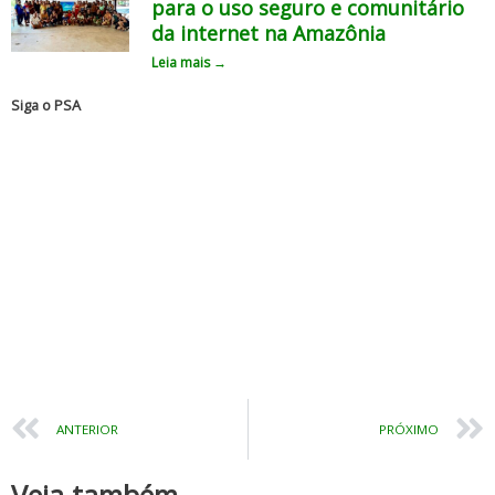
para o uso seguro e comunitário
da internet na Amazônia
Leia mais →
Siga o PSA
Prev
ANTERIOR
PRÓXIMO
Veja também