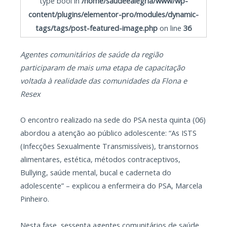
type bool in
/home/saudeealegria/www/wp-
content/plugins/elementor-pro/modules/dynamic-
tags/tags/post-featured-image.php
on line
36
Agentes comunitários de saúde da região
participaram de mais uma etapa de capacitação
voltada à realidade das comunidades da Flona e
Resex
O encontro realizado na sede do PSA nesta quinta (06)
abordou a atenção ao público adolescente: “As ISTS
(Infecções Sexualmente Transmissíveis), transtornos
alimentares, estética, métodos contraceptivos,
Bullying, saúde mental, bucal e caderneta do
adolescente” – explicou a enfermeira do PSA, Marcela
Pinheiro.
Nesta fase, sessenta agentes comunitários de saúde