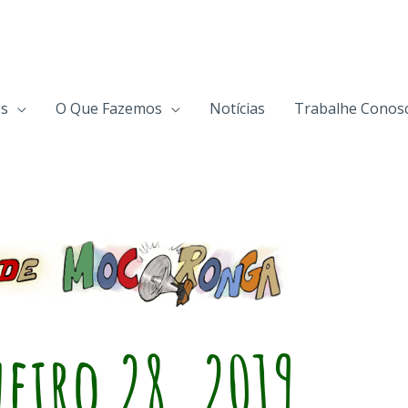
s
O Que Fazemos
Notícias
Trabalhe Conos
eiro 28, 2019