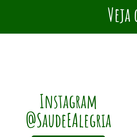
Veja 
Instagram
@SaudeEAlegria