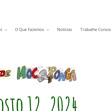
s
O Que Fazemos
Notícias
Trabalhe Conos
osto 12, 2024