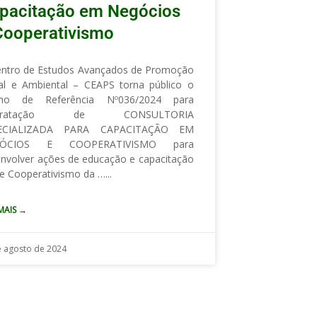
pacitação em Negócios
Cooperativismo
ntro de Estudos Avançados de Promoção
al e Ambiental – CEAPS torna público o
mo de Referência Nº036/2024 para
ntratação de CONSULTORIA
ECIALIZADA PARA CAPACITAÇÃO EM
ÓCIOS E‬ COOPERATIVISMO para
volver‬‭ ações‬‭ de‬‭ educação‬‭ e‬‭ capacitação‬‭
e‬‭ Cooperativismo‬ da‬‭ …
 MAIS →
e agosto de 2024