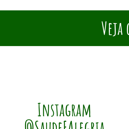
Veja 
Instagram
@SaudeEAlegria