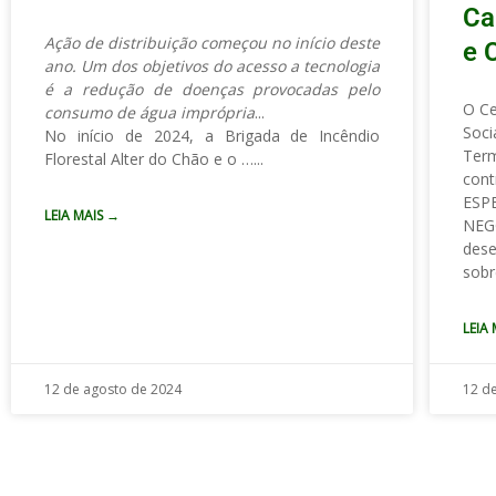
Ca
Ação de distribuição começou no início deste
e 
ano. Um dos objetivos do acesso a tecnologia
é a redução de doenças provocadas pelo
O Ce
consumo de água imprópria
Soci
No início de 2024, a Brigada de Incêndio
Ter
Florestal Alter do Chão e o
…
co
ESP
LEIA MAIS →
NEG
desen
sobr
LEIA
12 de agosto de 2024
12 d