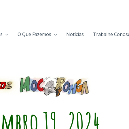
s
O Que Fazemos
Notícias
Trabalhe Conos
embro 19, 2024