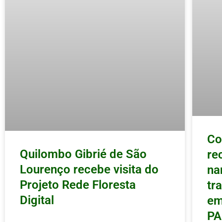
Co
Quilombo Gibrié de São
re
Lourenço recebe visita do
na
Projeto Rede Floresta
tr
Digital
em
PA