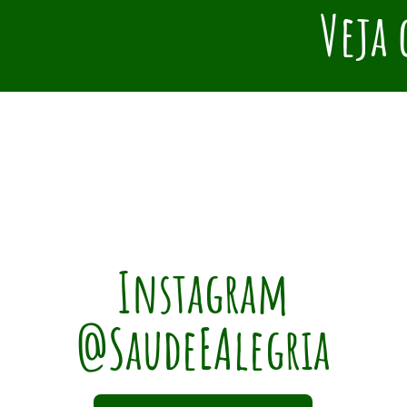
Veja 
Instagram
@SaudeEAlegria