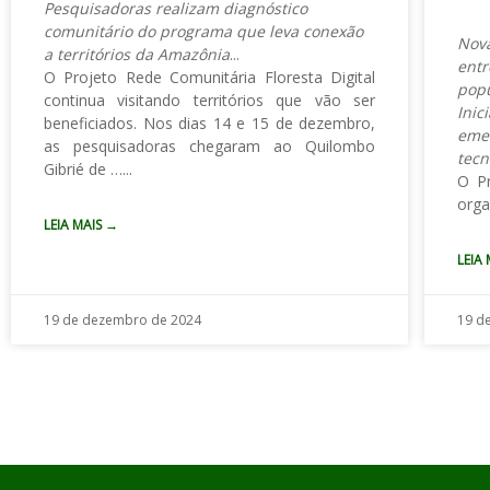
Pesquisadoras realizam diagnóstico
comunitário do programa que leva conexão
Nova
a territórios da Amazônia
ent
O Projeto Rede Comunitária Floresta Digital
pop
continua visitando territórios que vão ser
Ini
beneficiados. Nos dias 14 e 15 de dezembro,
eme
as pesquisadoras chegaram ao Quilombo
tecn
Gibrié de
…
O Pr
orga
LEIA MAIS →
LEIA
19 de dezembro de 2024
19 d