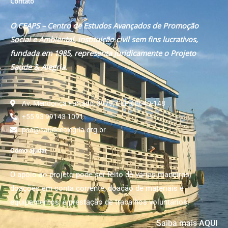
Contato
O CEAPS – Centro de Estudos Avançados de Promoção
Social e Ambiental, instituição civil sem fins lucrativos,
fundada em 1985, representa juridicamente o Projeto
Saúde & Alegria.
Av. Mendonça Furtado, 3979, CEP 68040-148
+55 93 99143 1091
psa@saudeealegria.org.br
Como ajudar
O apoio ao projeto pode ser feito de várias maneiras:
doações em conta corrente, doação de materiais e
equipamentos; e prestação de trabalhos voluntários.
Saiba mais AQUI