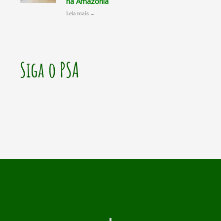
na Amazônia
Leia mais →
Siga o PSA
Prev
N