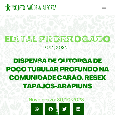
Ir
Men
para
princ
o
conteúdo
Editais
Edital para dispensa de outorga
de poço tubular profundo na
comunidade Carão, Resex
Tapajós-Arapiuns
04/10/2023
Editais
Compartilhe essa notícia com seus amigos!