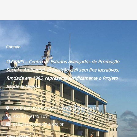
Contato
O CEAPS – Centro de Estudos Avançados de Promoção
Social e Ambiental, instituição civil sem fins lucrativos,
fundada em 1985, representa juridicamente o Projeto
Saúde & Alegria.
Av. Mendonça Furtado, 3979, CEP 68040-148
+55 93 99143 1091
psa@saudeealegria.org.br
Como ajudar