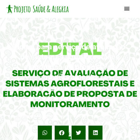
Ir
Men
para
princ
o
conteúdo
Editais
Edital para serviço de avaliação
de sistemas agroflorestais e
elaboração de proposta de
monitoramento
22/02/2024
Editais
Compartilhe essa notícia com seus amigos!