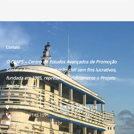
Contato
O CEAPS – Centro de Estudos Avançados de Promoção
Social e Ambiental, instituição civil sem fins lucrativos,
fundada em 1985, representa juridicamente o Projeto
Saúde & Alegria.
Av. Mendonça Furtado, 3979, CEP 68040-148
+55 93 99143 1091
psa@saudeealegria.org.br