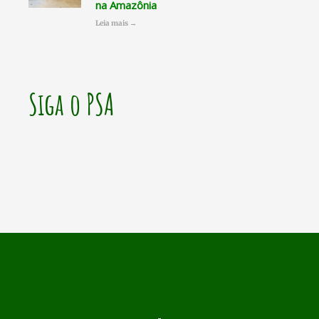
na Amazônia
Leia mais →
Siga o PSA
Prev
N