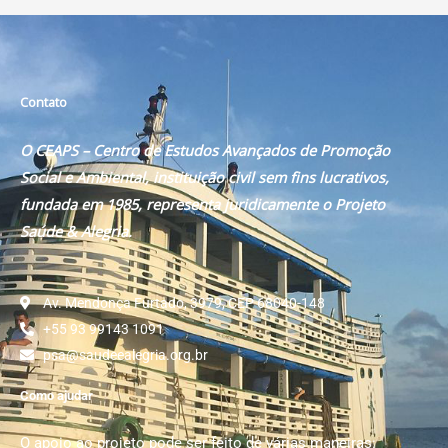
Contato
O CEAPS – Centro de Estudos Avançados de Promoção
Social e Ambiental, instituição civil sem fins lucrativos,
fundada em 1985, representa juridicamente o Projeto
Saúde & Alegria.
Av. Mendonça Furtado, 3979, CEP 68040-148
+55 93 99143 1091
psa@saudeealegria.org.br
Como ajudar
O apoio ao projeto pode ser feito de várias maneiras: