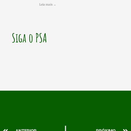
Leia mais →
Siga o PSA
Prev
N
ANTERIOR
PRÓXIMO