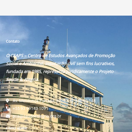
Contato
O CEAPS – Centro de Estudos Avançados de Promoção
Social e Ambiental, instituição civil sem fins lucrativos,
fundada em 1985, representa juridicamente o Projeto
Saúde & Alegria.
Av. Mendonça Furtado, 3979, CEP 68040-148
+55 93 99143 1091
psa@saudeealegria.org.br
Como ajudar