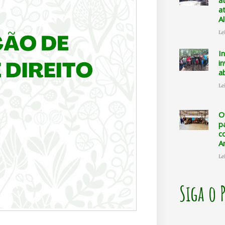
a
a
A
Le
I
i
a
Le
O
p
c
A
Le
Siga o 