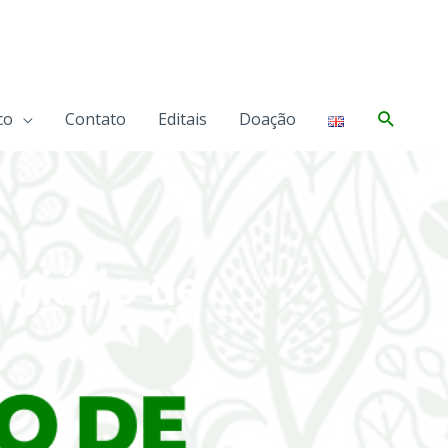
Pesqui
co
Contato
Editais
Doação
agiário de