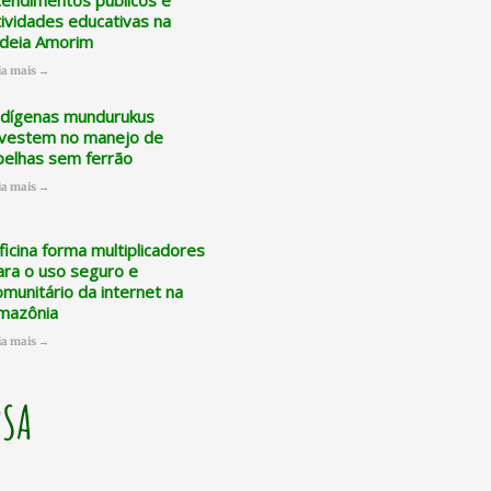
tendimentos públicos e
tividades educativas na
ldeia Amorim
ia mais →
ndígenas mundurukus
nvestem no manejo de
belhas sem ferrão
ia mais →
ficina forma multiplicadores
ara o uso seguro e
omunitário da internet na
mazônia
ia mais →
PSA