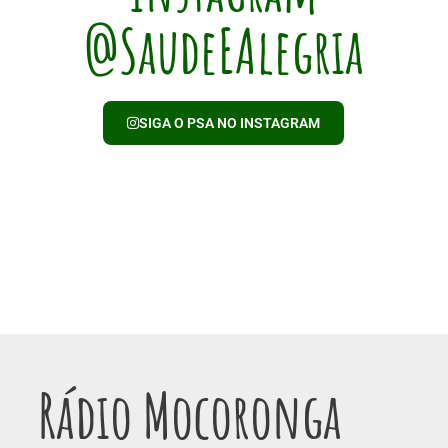
@SaudeEAlegria
SIGA O PSA NO INSTAGRAM
Rádio Mocoronga