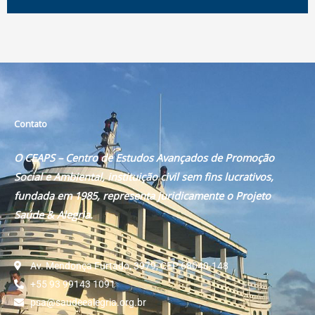
Contato
O CEAPS – Centro de Estudos Avançados de Promoção
Social e Ambiental, instituição civil sem fins lucrativos,
fundada em 1985, representa juridicamente o Projeto
Saúde & Alegria.
Av. Mendonça Furtado, 3979, CEP 68040-148
+55 93 99143 1091
psa@saudeealegria.org.br