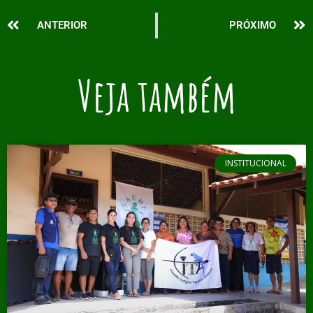
Prev
N
ANTERIOR
PRÓXIMO
Veja também
INSTITUCIONAL