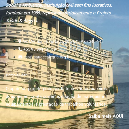
Social e Ambiental, instituição civil sem fins lucrativos,
fundada em 1985, representa juridicamente o Projeto
Saúde & Alegria.
Av. Mendonça Furtado, 3979, CEP 68040-148
+55 93 99143 1091
psa@saudeealegria.org.br
Como ajudar
O apoio ao projeto pode ser feito de várias maneiras:
doações em conta corrente, doação de materiais e
equipamentos; e prestação de trabalhos voluntários.
Saiba mais AQUI