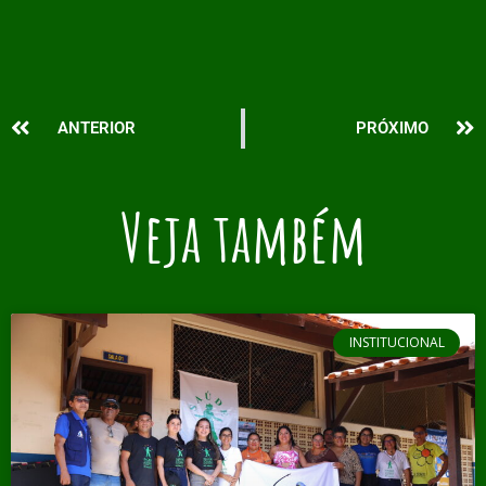
Prev
N
ANTERIOR
PRÓXIMO
Veja também
INSTITUCIONAL