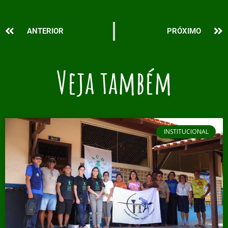
Prev
N
ANTERIOR
PRÓXIMO
Veja também
INSTITUCIONAL