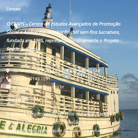
Contato
O CEAPS – Centro de Estudos Avançados de Promoção
Social e Ambiental, instituição civil sem fins lucrativos,
fundada em 1985, representa juridicamente o Projeto
Saúde & Alegria.
Av. Mendonça Furtado, 3979, CEP 68040-148
+55 93 99143 1091
psa@saudeealegria.org.br
Como ajudar
O apoio ao projeto pode ser feito de várias maneiras:
doações em conta corrente, doação de materiais e
equipamentos; e prestação de trabalhos voluntários.