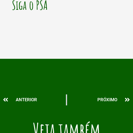
Siga o PSA
Prev
N
ANTERIOR
PRÓXIMO
Veja também