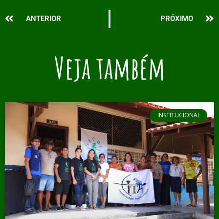
Prev
N
ANTERIOR
PRÓXIMO
Veja também
INSTITUCIONAL