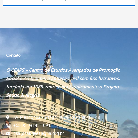
Contato
O CEAPS – Centro de Estudos Avançados de Promoção
Social e Ambiental, instituição civil sem fins lucrativos,
fundada em 1985, representa juridicamente o Projeto
Saúde & Alegria.
Av. Mendonça Furtado, 3979, CEP 68040-148
+55 93 99143 1091
psa@saudeealegria.org.br