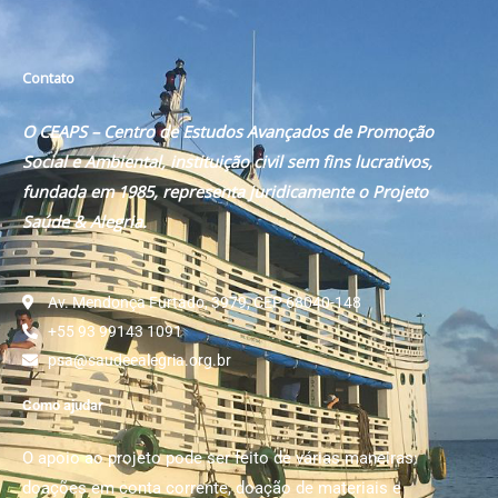
Contato
O CEAPS – Centro de Estudos Avançados de Promoção
Social e Ambiental, instituição civil sem fins lucrativos,
fundada em 1985, representa juridicamente o Projeto
Saúde & Alegria.
Av. Mendonça Furtado, 3979, CEP 68040-148
+55 93 99143 1091
psa@saudeealegria.org.br
Como ajudar
O apoio ao projeto pode ser feito de várias maneiras:
doações em conta corrente, doação de materiais e