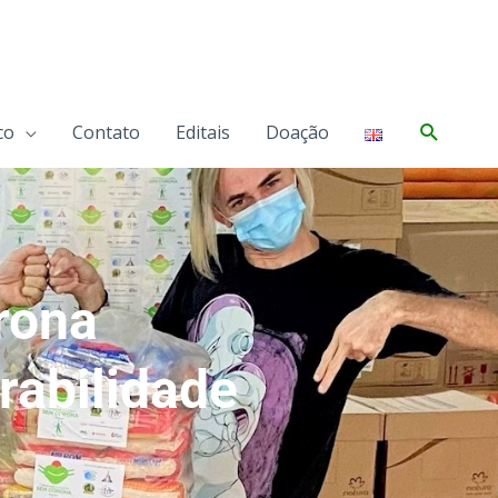
Pesqui
co
Contato
Editais
Doação
rona
rabilidade