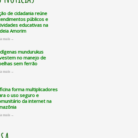
ção de cidadania reúne
tendimentos públicos e
tividades educativas na
ldeia Amorim
ia mais →
ndígenas mundurukus
nvestem no manejo de
belhas sem ferrão
ia mais →
ficina forma multiplicadores
ara o uso seguro e
omunitário da internet na
mazônia
ia mais →
PSA