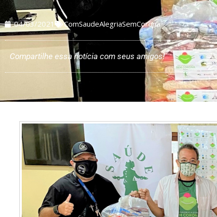
04/03/2021
ComSaudeAlegriaSemCorona
Compartilhe essa notícia com seus amigos!