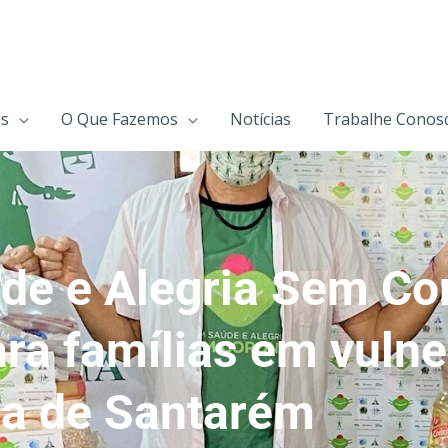
s
O Que Fazemos
Notícias
Trabalhe Conos
e e Alegria Sem Co
ara famílias em vulne
na de Santarém