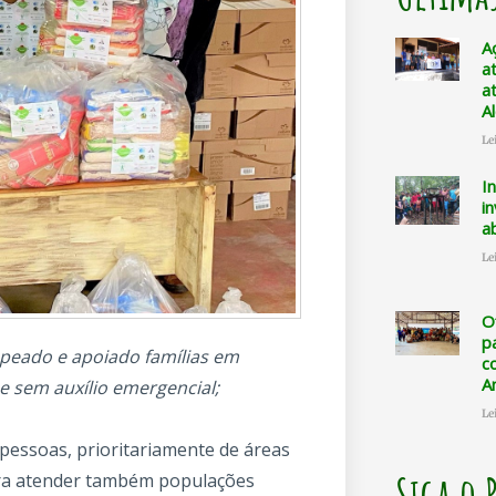
A
a
a
A
Le
I
i
a
Le
O
p
peado e apoiado famílias em
c
A
 e sem auxílio emergencial;
Le
 pessoas, prioritariamente de áreas
Siga o 
ara atender também populações