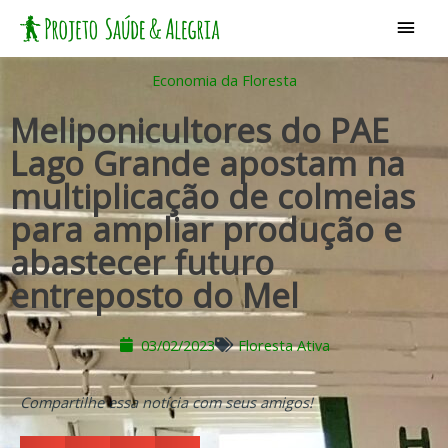
Ir
Men
para
princ
o
Economia da Floresta
conteúdo
Meliponicultores do PAE
Lago Grande apostam na
multiplicação de colmeias
para ampliar produção e
abastecer futuro
entreposto do Mel
03/02/2023
Floresta Ativa
Compartilhe essa notícia com seus amigos!