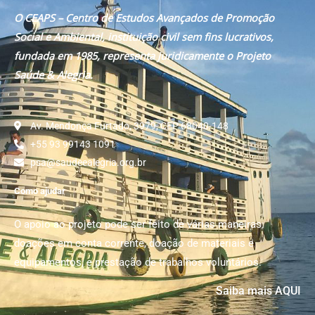
O CEAPS – Centro de Estudos Avançados de Promoção
Social e Ambiental, instituição civil sem fins lucrativos,
fundada em 1985, representa juridicamente o Projeto
Saúde & Alegria.
Av. Mendonça Furtado, 3979, CEP 68040-148
+55 93 99143 1091
psa@saudeealegria.org.br
Como ajudar
O apoio ao projeto pode ser feito de várias maneiras:
doações em conta corrente, doação de materiais e
equipamentos; e prestação de trabalhos voluntários.
Saiba mais AQUI