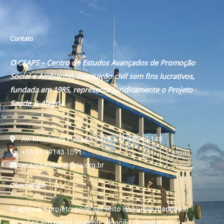
Contato
O CEAPS – Centro de Estudos Avançados de Promoção
Social e Ambiental, instituição civil sem fins lucrativos,
fundada em 1985, representa juridicamente o Projeto
Saúde & Alegria.
Av. Mendonça Furtado, 3979, CEP 68040-148
+55 93 99143 1091
psa@saudeealegria.org.br
Como ajudar
O apoio ao projeto pode ser feito de várias maneiras:
doações em conta corrente, doação de materiais e